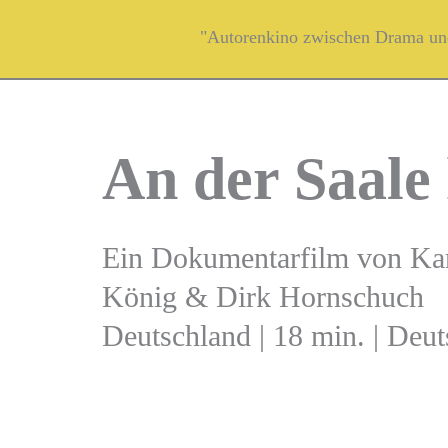
Zum
"Autorenkino zwischen Drama und
Inhalt
springen
An der Saale
Ein Dokumentarfilm von Kar
König & Dirk Hornschuch
Deutschland | 18 min. | Deut