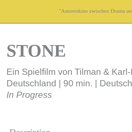
Skip
"Autorenkino zwischen Drama und
to
content
STONE
Ein Spielfilm von Tilman & Karl-
Deutschland | 90 min. | Deutsc
In Progress