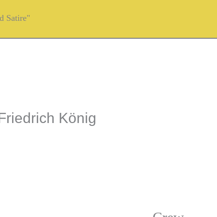
 Satire"
Friedrich König
h