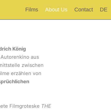
Films
About Us
Contact
DE
drich König
s Autorenkino aus
ittstelle zwischen
Filme erzählen von
sprüchlichen
tete Filmgroteske
THE