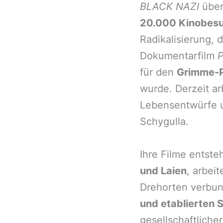
BLACK NAZI
über
20.000 Kinobes
Radikalisierung
, 
Dokumentarfilm
P
für den
Grimme-P
wurde.
Derzeit ar
Lebensentwürfe 
Schygulla.
Ihre Filme entst
und
Laien
, arbei
Drehorten verbu
und etablierten 
gesellschaftlicher