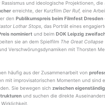
 Rassismus und ideologische Projektionen
, die
ucher
erreichte, der Kurzfilm
Der Ruf,
eine Arbe
der den
Publikumspreis beim Filmfest Dresden
astor Lothar Stops
,
das Porträt eines engagier
reis nominiert
und beim
DOK Leipzig zweifac
beiten sie an dem Spielfilm
The Great Collapse
und Verschwörungsdynamiken mit Thorsten Me
ehen häufig
aus der Zusammenarbeit von
profes
ten mit improvisatorischen Momenten und sind e
nden. Sie bewegen sich
zwischen eigenständig
Strukturen
und suchen die direkte Auseinander
 Wirklichkeit.