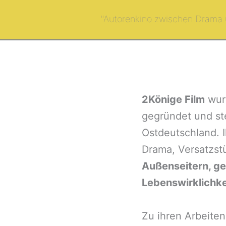
Skip
"Autorenkino zwischen Drama 
to
content
2Könige
Film
wur
gegründet
und st
Ostdeutschland. 
Drama, Versatzstü
Außenseitern, ge
Lebenswirklichkei
Zu ihren Arbeiten